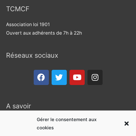
TCMCF
Association loi 1901
Ouvert aux adhérents de 7h à 22h
Réseaux sociaux
F
T
Y
I
a
w
o
n
c
i
u
s
e
t
t
t
b
t
u
a
A savoir
o
e
b
g
o
r
e
r
Gérer le consentement aux
Mentions légales
k
a
cookies
Politique de confidentialité
m