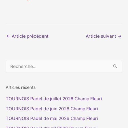
←
Article précédent
Article suivant
→
A
C
R
r
a
e
c
t
c
Articles récents
h
é
h
TOURNOIS Padel de juillet 2026 Champ Fleuri
i
g
e
v
o
TOURNOIS Padel de juin 2026 Champ Fleuri
r
e
r
TOURNOIS Padel de mai 2026 Champ Fleuri
c
s
i